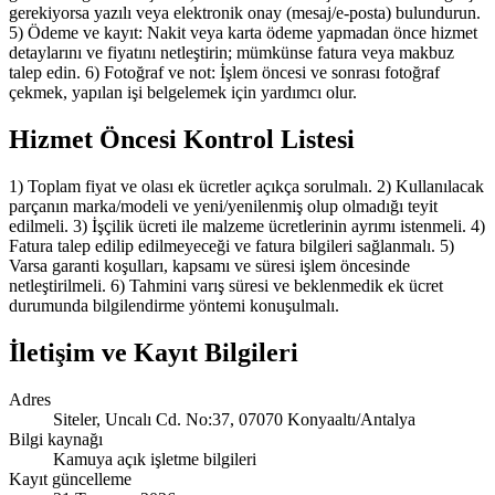
gerekiyorsa yazılı veya elektronik onay (mesaj/e-posta) bulundurun.
5) Ödeme ve kayıt: Nakit veya karta ödeme yapmadan önce hizmet
detaylarını ve fiyatını netleştirin; mümkünse fatura veya makbuz
talep edin. 6) Fotoğraf ve not: İşlem öncesi ve sonrası fotoğraf
çekmek, yapılan işi belgelemek için yardımcı olur.
Hizmet Öncesi Kontrol Listesi
1) Toplam fiyat ve olası ek ücretler açıkça sorulmalı. 2) Kullanılacak
parçanın marka/modeli ve yeni/yenilenmiş olup olmadığı teyit
edilmeli. 3) İşçilik ücreti ile malzeme ücretlerinin ayrımı istenmeli. 4)
Fatura talep edilip edilmeyeceği ve fatura bilgileri sağlanmalı. 5)
Varsa garanti koşulları, kapsamı ve süresi işlem öncesinde
netleştirilmeli. 6) Tahmini varış süresi ve beklenmedik ek ücret
durumunda bilgilendirme yöntemi konuşulmalı.
İletişim ve Kayıt Bilgileri
Adres
Siteler, Uncalı Cd. No:37, 07070 Konyaaltı/Antalya
Bilgi kaynağı
Kamuya açık işletme bilgileri
Kayıt güncelleme