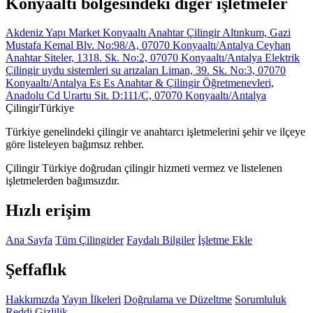
Konyaalti bölgesindeki diğer işletmeler
Akdeniz Yapı Market Konyaaltı Anahtar Çilingir
Altınkum, Gazi
Mustafa Kemal Blv. No:98/A, 07070 Konyaaltı/Antalya
Ceyhan
Anahtar
Siteler, 1318. Sk. No:2, 07070 Konyaaltı/Antalya
Elektrik
Çilingir uydu sistemleri su arızaları
Liman, 39. Sk. No:3, 07070
Konyaaltı/Antalya
Es Es Anahtar & Çilingir
Öğretmenevleri,
Anadolu Cd Urartu Sit. D:111/C, 07070 Konyaaltı/Antalya
Çilingir
Türkiye
Türkiye genelindeki çilingir ve anahtarcı işletmelerini şehir ve ilçeye
göre listeleyen bağımsız rehber.
Çilingir Türkiye doğrudan çilingir hizmeti vermez ve listelenen
işletmelerden bağımsızdır.
Hızlı erişim
Ana Sayfa
Tüm Çilingirler
Faydalı Bilgiler
İşletme Ekle
Şeffaflık
Hakkımızda
Yayın İlkeleri
Doğrulama ve Düzeltme
Sorumluluk
Reddi
Gizlilik