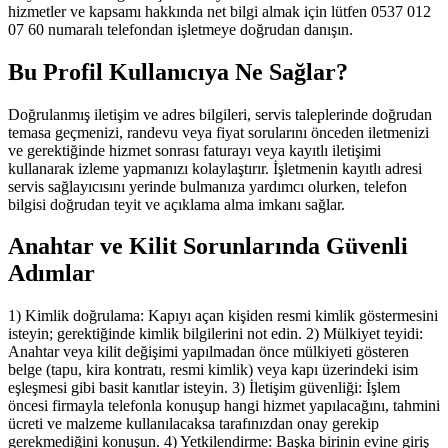
hizmetler ve kapsamı hakkında net bilgi almak için lütfen 0537 012
07 60 numaralı telefondan işletmeye doğrudan danışın.
Bu Profil Kullanıcıya Ne Sağlar?
Doğrulanmış iletişim ve adres bilgileri, servis taleplerinde doğrudan
temasa geçmenizi, randevu veya fiyat sorularını önceden iletmenizi
ve gerektiğinde hizmet sonrası faturayı veya kayıtlı iletişimi
kullanarak izleme yapmanızı kolaylaştırır. İşletmenin kayıtlı adresi
servis sağlayıcısını yerinde bulmanıza yardımcı olurken, telefon
bilgisi doğrudan teyit ve açıklama alma imkanı sağlar.
Anahtar ve Kilit Sorunlarında Güvenli
Adımlar
1) Kimlik doğrulama: Kapıyı açan kişiden resmi kimlik göstermesini
isteyin; gerektiğinde kimlik bilgilerini not edin. 2) Mülkiyet teyidi:
Anahtar veya kilit değişimi yapılmadan önce mülkiyeti gösteren
belge (tapu, kira kontratı, resmi kimlik) veya kapı üzerindeki isim
eşleşmesi gibi basit kanıtlar isteyin. 3) İletişim güvenliği: İşlem
öncesi firmayla telefonla konuşup hangi hizmet yapılacağını, tahmini
ücreti ve malzeme kullanılacaksa tarafınızdan onay gerekip
gerekmediğini konuşun. 4) Yetkilendirme: Başka birinin evine giriş