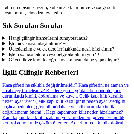
Tahmini ulaşım süresini, kullanılacak ürünü ve varsa garanti
koşullarını işletmeden teyit edin.
Sık Sorulan Sorular
Hangi çilingir hizmetlerini sunuyorsunuz?
+
İşletmeye nasıl ulaşabilirim?
+
Ücretlendirme ve ek ücretler hakkında nasıl bilgi alırım?
+
İşlem sonrası fatura veya belge alabilir miyim?
+
Güvenlik ve kimlik doğrulama konusunda ne yapmalıyım?
+
İlgili Çilingir Rehberleri
Kasa şifresi ne sıklıkla değiştirilmelidir?
Kasa şifresini ne zaman ve
nasıl değiştirmelisiniz? Risklere göre uygulanabilir öneriler, acil
durumlarda kimlik doğrulama ve güve...
Çelik kapı kilit karşılığı
neden ayar ister?
Çelik kapı kilit karşılığının neden ayar istediğini,
başlıca nedenleri, güvenli müdahale ve acil durumda kimlik
doğrulamanın önemi...
Kapı kapanırken kilit neden hizalanmaz?
Kapı kapanırken kilit hizalanmıyorsa nedenleri, güvenli ve pratik
kontrol adımları ile çözüm önerileri. Acil durumda kimlik doğrul...