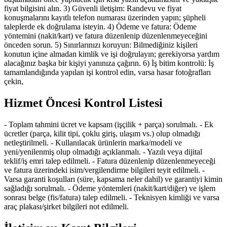
fiyat bilgisini alın. 3) Güvenli iletişim: Randevu ve fiyat
konuşmalarını kayıtlı telefon numarası üzerinden yapın; şüpheli
taleplerde ek doğrulama isteyin. 4) Ödeme ve fatura: Ödeme
yöntemini (nakit/kart) ve fatura düzenlenip düzenlenmeyeceğini
önceden sorun. 5) Sınırlarınızı koruyun: Bilmediğiniz kişileri
konutun içine almadan kimlik ve işi doğrulayın; gerekiyorsa yardım
alacağınız başka bir kişiyi yanınıza çağırın. 6) İş bitim kontrolü: İş
tamamlandığında yapılan işi kontrol edin, varsa hasar fotoğrafları
çekin,
Hizmet Öncesi Kontrol Listesi
- Toplam tahmini ücret ve kapsam (işçilik + parça) sorulmalı. - Ek
ücretler (parça, kilit tipi, çoklu giriş, ulaşım vs.) olup olmadığı
netleştirilmeli. - Kullanılacak ürünlerin marka/modeli ve
yeni/yenilenmiş olup olmadığı açıklanmalı. - Yazılı veya dijital
teklif/iş emri talep edilmeli. - Fatura düzenlenip düzenlenmeyeceği
ve fatura üzerindeki isim/vergilendirme bilgileri teyit edilmeli. -
Varsa garanti koşulları (süre, kapsama neler dahil) ve garantiyi kimin
sağladığı sorulmalı. - Ödeme yöntemleri (nakit/kart/diğer) ve işlem
sonrası belge (fis/fatura) talep edilmeli. - Teknisyen kimliği ve varsa
araç plakası/şirket bilgileri not edilmeli.