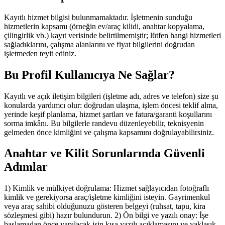
Kayıtlı hizmet bilgisi bulunmamaktadır. İşletmenin sunduğu
hizmetlerin kapsamı (örneğin ev/araç kilidi, anahtar kopyalama,
çilingirlik vb.) kayıt verisinde belirtilmemiştir; lütfen hangi hizmetleri
sağladıklarını, çalışma alanlarını ve fiyat bilgilerini doğrudan
işletmeden teyit ediniz.
Bu Profil Kullanıcıya Ne Sağlar?
Kayıtlı ve açık iletişim bilgileri (işletme adı, adres ve telefon) size şu
konularda yardımcı olur: doğrudan ulaşma, işlem öncesi teklif alma,
yerinde keşif planlama, hizmet şartları ve fatura/garanti koşullarını
sorma imkânı. Bu bilgilerle randevu düzenleyebilir, teknisyenin
gelmeden önce kimliğini ve çalışma kapsamını doğrulayabilirsiniz.
Anahtar ve Kilit Sorunlarında Güvenli
Adımlar
1) Kimlik ve mülkiyet doğrulama: Hizmet sağlayıcıdan fotoğraflı
kimlik ve gerekiyorsa araç/işletme kimliğini isteyin. Gayrimenkul
veya araç sahibi olduğunuzu gösteren belgeyi (ruhsat, tapu, kira
sözleşmesi gibi) hazır bulundurun. 2) Ön bilgi ve yazılı onay: İşe
başlamadan önce yapılacak işin kısa yazılı açıklamasını ve yaklaşık