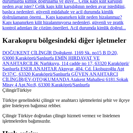
durumlarda kimlik doğrulama ve güve...
Çelik kapı kilit karşılığı
neden ayar ister?
Çelik kapı kilit karşılığının neden ayar istediğini,
başlıca nedenleri, güvenli müdahale ve acil durumda kimlik
doğrulamanın önemi...
Kapı kapanırken kilit neden hizalanmaz?
Kapı kapanırken kilit hizalanmıyorsa nedenleri, güvenli ve pratik
kontrol adımları ile çözüm önerileri. Acil durumda kimlik doğrul...
Karakopru bölgesindeki diğer işletmeler
DOĞUKENT ÇİLİNGİR
Doğukent, 1169 Sk. no15 B D:20,
63000 Karaköprü/Şanlıurfa
EMİN HIRDAVAT VE
ANAHTARCILIK
Narlıkuyu, 114 cadde no 17, 63320 Karaköprü/
Şanlıurfa
ESER ANAHTAR
Akpıyar, 404. Cd. İ.kolsuzoğlu Apt
D:37/C, 63320 Karaköprü/Şanlıurfa
GÜVEN ANAHTARCI
ÇİLİNGİR(EV-OTO)KUMANDA
Atakent Mahallesi 6181.Sokak
Miray 4 Apt.No:8, 63300 Karaköprü/Şanlıurfa
Çilingir
Türkiye
Türkiye genelindeki çilingir ve anahtarcı işletmelerini şehir ve ilçeye
göre listeleyen bağımsız rehber.
Çilingir Türkiye doğrudan çilingir hizmeti vermez ve listelenen
işletmelerden bağımsızdır.