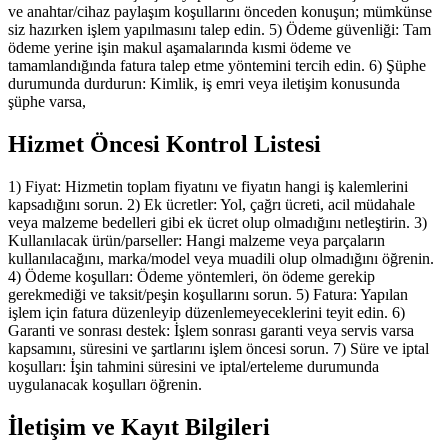
ve anahtar/cihaz paylaşım koşullarını önceden konuşun; mümkünse
siz hazırken işlem yapılmasını talep edin. 5) Ödeme güvenliği: Tam
ödeme yerine işin makul aşamalarında kısmi ödeme ve
tamamlandığında fatura talep etme yöntemini tercih edin. 6) Şüphe
durumunda durdurun: Kimlik, iş emri veya iletişim konusunda
şüphe varsa,
Hizmet Öncesi Kontrol Listesi
1) Fiyat: Hizmetin toplam fiyatını ve fiyatın hangi iş kalemlerini
kapsadığını sorun. 2) Ek ücretler: Yol, çağrı ücreti, acil müdahale
veya malzeme bedelleri gibi ek ücret olup olmadığını netleştirin. 3)
Kullanılacak ürün/parseller: Hangi malzeme veya parçaların
kullanılacağını, marka/model veya muadili olup olmadığını öğrenin.
4) Ödeme koşulları: Ödeme yöntemleri, ön ödeme gerekip
gerekmediği ve taksit/peşin koşullarını sorun. 5) Fatura: Yapılan
işlem için fatura düzenleyip düzenlemeyeceklerini teyit edin. 6)
Garanti ve sonrası destek: İşlem sonrası garanti veya servis varsa
kapsamını, süresini ve şartlarını işlem öncesi sorun. 7) Süre ve iptal
koşulları: İşin tahmini süresini ve iptal/erteleme durumunda
uygulanacak koşulları öğrenin.
İletişim ve Kayıt Bilgileri