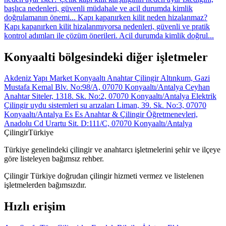
başlıca nedenleri, güvenli müdahale ve acil durumda kimlik
doğrulamanın önemi...
Kapı kapanırken kilit neden hizalanmaz?
Kapı kapanırken kilit hizalanmıyorsa nedenleri, güvenli ve pratik
kontrol adımları ile çözüm önerileri. Acil durumda kimlik doğrul...
Konyaalti bölgesindeki diğer işletmeler
Akdeniz Yapı Market Konyaaltı Anahtar Çilingir
Altınkum, Gazi
Mustafa Kemal Blv. No:98/A, 07070 Konyaaltı/Antalya
Ceyhan
Anahtar
Siteler, 1318. Sk. No:2, 07070 Konyaaltı/Antalya
Elektrik
Çilingir uydu sistemleri su arızaları
Liman, 39. Sk. No:3, 07070
Konyaaltı/Antalya
Es Es Anahtar & Çilingir
Öğretmenevleri,
Anadolu Cd Urartu Sit. D:111/C, 07070 Konyaaltı/Antalya
Çilingir
Türkiye
Türkiye genelindeki çilingir ve anahtarcı işletmelerini şehir ve ilçeye
göre listeleyen bağımsız rehber.
Çilingir Türkiye doğrudan çilingir hizmeti vermez ve listelenen
işletmelerden bağımsızdır.
Hızlı erişim