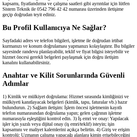
kapsamı, fiyatlandırma ve çalışma saatleri gibi ayrıntılar için lütfen
Sistem Teknik ile 0542 796 42 42 numarası üzerinden iletişime
geçip doğrudan teyit ediniz.
Bu Profil Kullanıcıya Ne Sağlar?
Sayfadaki adres ve telefon bilgileri, işletme ile doğrudan irtibat
kurmanızı ve konum doğrulaması yapmanızı kolaylaştırır. Bu bilgiler
sayesinde randevu planlayabilir, teklif ve fiyat bilgisi isteyebilir ve
hizmet öncesi gerekli belgeleri paylaşmak için doğru iletişim
kanalını kullanabilirsiniz.
Anahtar ve Kilit Sorunlarında Güvenli
Adımlar
1) Kimlik ve mülkiyet doğrulama: Hizmet sırasında kimliğinizi ve
mülkiyeti kanıtlayacak belgeleri (kimlik, tapu, faturalar vb.) hazır
bulundurun. 2) Sağlam iletişim: İşlem öncesi işletmenin kayıtlı
telefon numarasından doğrulama yapın; gelen çağrının işletme
numarasıyla eşleştiğini kontrol edin. 3) İş emri ve onay: Yapılacak
işler için yazılı veya dijital onay (iş emri/teklif) isteyin; işin
kapsamını ve maliyet kalemlerini açıkça belirtin. 4) Giriş ve erişim
kontrolü: Uzmanın çalışma yapacağı alanlara kimin erişebileceğini