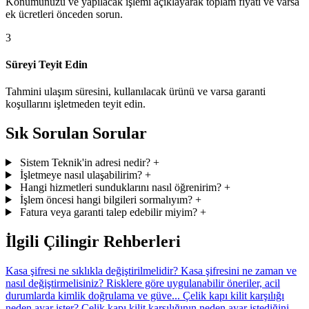
Konumunuzu ve yapılacak işlemi açıklayarak toplam fiyatı ve varsa
ek ücretleri önceden sorun.
3
Süreyi Teyit Edin
Tahmini ulaşım süresini, kullanılacak ürünü ve varsa garanti
koşullarını işletmeden teyit edin.
Sık Sorulan Sorular
Sistem Teknik'in adresi nedir?
+
İşletmeye nasıl ulaşabilirim?
+
Hangi hizmetleri sunduklarını nasıl öğrenirim?
+
İşlem öncesi hangi bilgileri sormalıyım?
+
Fatura veya garanti talep edebilir miyim?
+
İlgili Çilingir Rehberleri
Kasa şifresi ne sıklıkla değiştirilmelidir?
Kasa şifresini ne zaman ve
nasıl değiştirmelisiniz? Risklere göre uygulanabilir öneriler, acil
durumlarda kimlik doğrulama ve güve...
Çelik kapı kilit karşılığı
neden ayar ister?
Çelik kapı kilit karşılığının neden ayar istediğini,