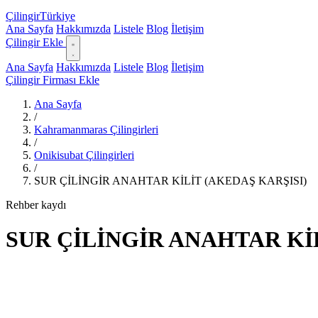
Çilingir
Türkiye
Ana Sayfa
Hakkımızda
Listele
Blog
İletişim
Çilingir Ekle
Ana Sayfa
Hakkımızda
Listele
Blog
İletişim
Çilingir Firması Ekle
Ana Sayfa
/
Kahramanmaras Çilingirleri
/
Onikisubat Çilingirleri
/
SUR ÇİLİNGİR ANAHTAR KİLİT (AKEDAŞ KARŞISI)
Rehber kaydı
SUR ÇİLİNGİR ANAHTAR KİL